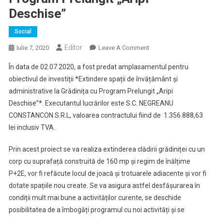
Deschise”
Social
Editor
On
Iulie 7, 2020
Leave A Comment
Predare
În data de 02.07.2020, a fost predat amplasamentul pentru
Amplasament
obiectivul de investiții *Extindere spații de învățământ și
Pentru
administrative la Grădinița cu Program Prelungit „Aripi
Obiectivul
Deschise”*. Executantul lucrărilor este S.C. NEGREANU
De
Investiții
CONSTANCON S.R.L, valoarea contractului fiind de 1.356.888,63
*Extindere
lei inclusiv TVA.
Spații
De
Prin acest proiect se va realiza extinderea clădirii grădiniței cu un
Învățământ
corp cu suprafață construită de 160 mp și regim de înălțime
Și
P+2E, vor fi refăcute locul de joacă și trotuarele adiacente și vor fi
Administrative
dotate spațiile nou create. Se va asigura astfel desfășurarea în
La
condiții mult mai bune a activităților curente, se deschide
Grădinița
posibilitatea de a îmbogăți programul cu noi activități și se
Cu