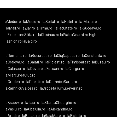
eMedic.ro
laMedic.ro
laSpital.ro
laHotel.ro
la-Masa.ro
laMall.ro
laZiar.ro
laFirma.ro
laFacultate.ro
la-Suceava.ro
laExecutareSilita.ro
laChisinau.ro
laPiatraNeamt.ro
High-
Fashion.ro
laBalti.ro
laRomania.ro
laBucuresti.ro
laClujNapoca.ro
laConstanta.ro
laCraiova.ro
laGalati.ro
laPloiesti.ro
laTimisoara.ro
laBuzau.ro
laCalarasi.ro
laDeva.ro
laFocsani.ro
laGiurgiu.ro
laMiercureaCiuc.ro
laOradea.ro
laPitesti.ro
laRamnicuSarat.ro
laRamnicuValcea.ro
laDrobetaTurnuSeverin.ro
laBrasov.ro
la-Iasi.ro
laSfantuGheorghe.ro
laVaslui.ro
laAlbaIulia.ro
laAlexandria.ro
laArad.ro
laBacau.ro
laBaiaMare.ro
laBistrita.ro