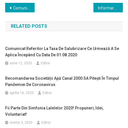
Navigare
Comunicat
Informare stropiri contra țânțarilor și a altor insecte dăunătoare
în
RELATED POSTS
articole
Comunicat Referitor La Taxa De Salubrizare Ce Urmează A Se
Aplica Începând Cu Data De 01.08.2020
iunie 12, 2020
Editor
Recomandarea Societății Apă Canal 2000 SA Pitești În Timpul
Pandemiei De Coronavirus
aprilie 16, 2020
Editor
Fii Parte Din Simfonia Lalelelor 2020! Propuneri, Idei,
Voluntariat!
martie 3, 2020
Editor