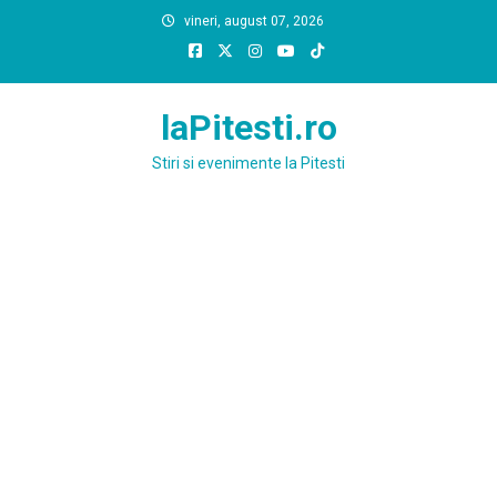
Skip
vineri, august 07, 2026
to
content
laPitesti.ro
Stiri si evenimente la Pitesti