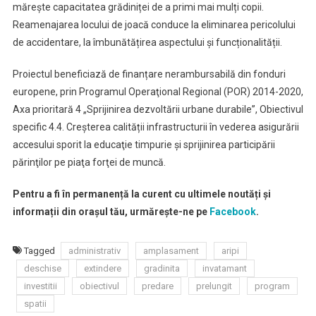
mărește capacitatea grădiniței de a primi mai mulți copii.
Program
Reamenajarea locului de joacă conduce la eliminarea pericolului
Prelungit
de accidentare, la îmbunătățirea aspectului și funcționalității.
„Aripi
Deschise”
Proiectul beneficiază de finanțare nerambursabilă din fonduri
europene, prin Programul Operaţional Regional (POR) 2014-2020,
Axa prioritară 4 „Sprijinirea dezvoltării urbane durabile”, Obiectivul
specific 4.4. Creșterea calității infrastructurii în vederea asigurării
accesului sporit la educaţie timpurie şi sprijinirea participării
părinţilor pe piaţa forţei de muncă.
Pentru a fi în permanență la curent cu ultimele noutăți și
informații din orașul tău, urmărește-ne pe
Facebook
.
Tagged
administrativ
amplasament
aripi
deschise
extindere
gradinita
invatamant
investitii
obiectivul
predare
prelungit
program
spatii