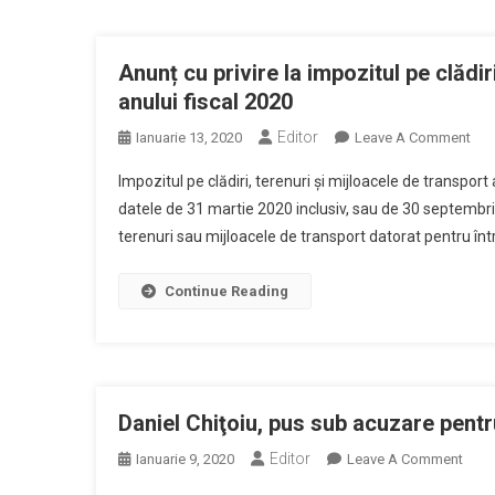
Prin
Expo
Conf
Anunț cu privire la impozitul pe clădir
Lan
anului fiscal 2020
De
Editor
On
Ianuarie 13, 2020
Leave A Comment
Car
Anu
Şi
Impozitul pe clădiri, terenuri şi mijloacele de transport
Cu
Spe
datele de 31 martie 2020 inclusiv, sau de 30 septembrie 
Priv
terenuri sau mijloacele de transport datorat pentru într
La
Imp
Pe
Continue Reading
Clăd
Tere
Şi
Mij
De
Daniel Chiţoiu, pus sub acuzare pentru
Tra
Editor
On
Ianuarie 9, 2020
Leave A Comment
Afe
Danie
Anu