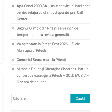
Apă Canal 2000 SA – asistent virtual inteligent
pentru relația cu clienții, disponibil prin Call
Center
Bazinul Olimpic din Pitești se va închide
temporar pentru revizia generală
Vă așteptăm la Pitești Fest 2026 – Zilele
Municipiului Pitești
Concertul Seara mare la Pitesti
Mirabela Dauer și Gheorghe Gheorghiu într-un
concert de excepție la Pitesti – GOLD MUSIC –
O seară de neuitat
Caută
după: