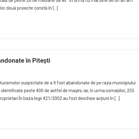
 totală de peste 26 de milioane de lei. “În urmă cu mai bine de un an am
te
elor două proiecte constă în […]
ioane
tru
ernizarea
ulatoriilor
ndonate în Pitești
nzi
U
utoturismelor suspectate de a fi fost abandonate de pe raza municipiului
 identificate peste 400 de astfel de mașini, iar, în urma somațiilor, 255
ații
alul
prietari.În baza legii 421/2002 au fost deschise acțiuni în […]
tru
inile
atrie
ndonate
şti
ști