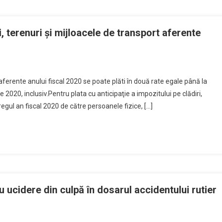
ziţii,
erinţe,
i, terenuri şi mijloacele de transport aferente
sări
te
nț
 aferente anului fiscal 2020 se poate plăti în două rate egale până la
ctacole
2020, inclusiv.Pentru plata cu anticipaţie a impozitului pe clădiri,
ire
egul an fiscal 2020 de către persoanele fizice, […]
ozitul
iri,
nuri
loacele
 ucidere din culpă în dosarul accidentului rutier
nsport
rente
l
lui