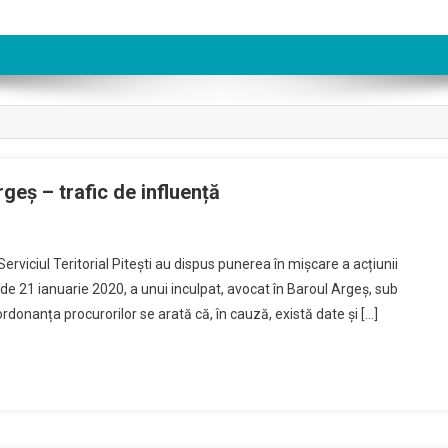
geș – trafic de influență
stare
Serviciul Teritorial Pitești au dispus punerea în mișcare a acțiunii
de 21 ianuarie 2020, a unui inculpat, avocat în Baroul Argeș, sub
iciliu
n ordonanța procurorilor se arată că, în cauză, există date și […]
cat
ou
eș
ic