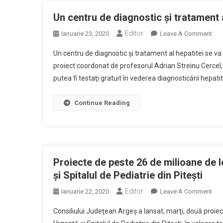
Infl
Un centru de diagnostic şi tratament al
Editor
On
Ianuarie 23, 2020
Leave A Comment
Un
Un centru de diagnostic şi tratament al hepatitei se va 
Cen
proiect coordonat de profesorul Adrian Streinu Cercel, a
De
putea fi testaţi gratuit în vederea diagnosticării hepatite
Dia
Şi
Tra
Continue Reading
Al
Hep
Se
Va
Înfi
Proiecte de peste 26 de milioane de 
La
şi Spitalul de Pediatrie din Piteşti
SJ
Editor
On
Ianuarie 22, 2020
Leave A Comment
Pite
Pro
Consiliului Judeţean Argeş a lansat, marţi, două proie
De