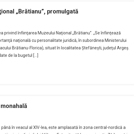
ţional „Brătianu”, promulgată
ea
a privind înfiinţarea Muzeului Naţional „Brătianu”. „Se înfiinţează
ind
rtanţă naţională cu personalitate juridică, în subordinea Ministerului
inţarea
nacului Brătianu-Florica), situat în localitatea Ştefăneşti, judeţul Argeş.
eului
ate de la bugetul […]
ional
tianu”,
mulgată
ă monahală
ăstirea
 până în veacul al XIV-lea, este amplasată în zona central-nordică a
aia