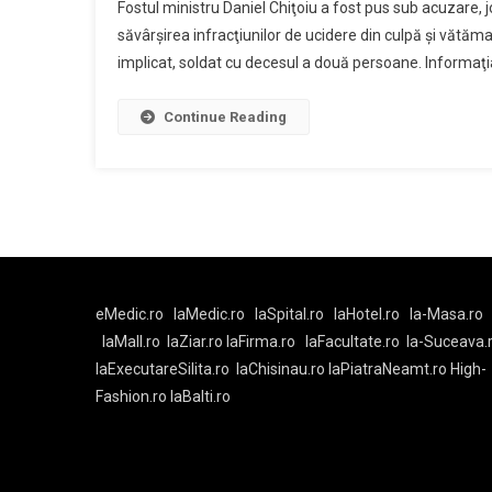
Fostul ministru Daniel Chiţoiu a fost pus sub acuzare, j
Chiţo
Fisc
săvârşirea infracţiunilor de ucidere din culpă şi vătămar
Pus
202
implicat, soldat cu decesul a două persoane. Informaţ
Sub
Acuz
Pentr
Continue Reading
Ucid
Din
Culp
În
Dosa
Accid
Rutie
eMedic.ro
laMedic.ro
laSpital.ro
laHotel.ro
la-Masa.ro
laMall.ro
laZiar.ro
laFirma.ro
laFacultate.ro
la-Suceava.
laExecutareSilita.ro
laChisinau.ro
laPiatraNeamt.ro
High-
Fashion.ro
laBalti.ro