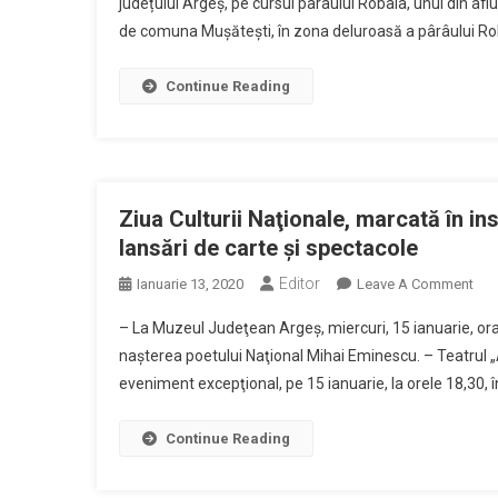
județului Argeș, pe cursul pârâului Robaia, unul din aflue
–
de comuna Mușătești, în zona deluroasă a pârâului Robai
Str
Vat
Mon
Continue Reading
Ziua Culturii Naţionale, marcată în inst
lansări de carte şi spectacole
Editor
On
Ianuarie 13, 2020
Leave A Comment
Ziu
– La Muzeul Judeţean Argeş, miercuri, 15 ianuarie, ora 
Cult
naşterea poetului Naţional Mihai Eminescu. – Teatrul „
Naţ
eveniment excepţional, pe 15 ianuarie, la orele 18,30, în
Mar
În
Insti
Continue Reading
De
Cult