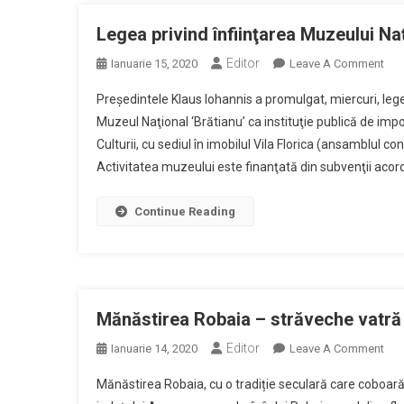
Legea privind înfiinţarea Muzeului Na
Editor
On
Ianuarie 15, 2020
Leave A Comment
Leg
Preşedintele Klaus Iohannis a promulgat, miercuri, lege
Priv
Muzeul Naţional ‘Brătianu’ ca instituţie publică de impo
Înfi
Culturii, cu sediul în imobilul Vila Florica (ansamblul co
Muz
Activitatea muzeului este finanţată din subvenţii acord
Naţ
„Bră
Pro
Continue Reading
Mănăstirea Robaia – străveche vatr
Editor
On
Ianuarie 14, 2020
Leave A Comment
Măn
Mănăstirea Robaia, cu o tradiție seculară care coboară
Rob