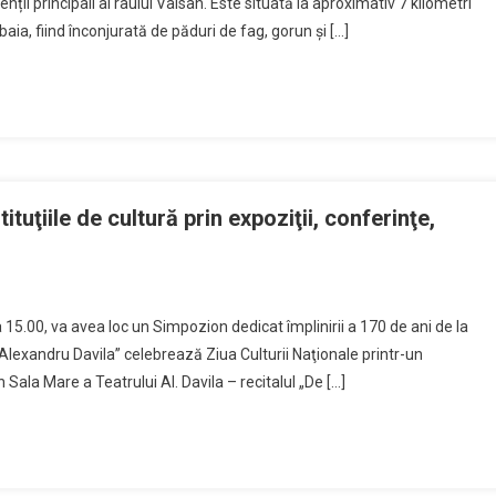
nții principali ai râului Vâlsan. Este situată la aproximativ 7 kilometri
a, fiind înconjurată de păduri de fag, gorun și […]
ăveche
ră
ahală
ituţiile de cultură prin expoziţii, conferinţe,
a
15.00, va avea loc un Simpozion dedicat împlinirii a 170 de ani de la
urii
Alexandru Davila” celebrează Ziua Culturii Naţionale printr-un
ionale,
 Sala Mare a Teatrului Al. Davila – recitalul „De […]
cată
tuţiile
ură