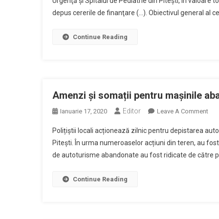
Urgenţă şi Spitalul de Pediatrie din Piteşti, în valoare
Pes
depus cererile de finanţare (…). Obiectivul general al c
26
De
Mil
Continue Reading
De
Lei
Pen
Mod
Amb
Amenzi și somații pentru mașinile aba
De
Editor
On
Ianuarie 17, 2020
Leave A Comment
La
Ame
SJ
Polițiștii locali acționează zilnic pentru depistarea a
Și
Şi
Pitești. În urma numeroaselor acțiuni din teren, au fost
Som
Spit
de autoturisme abandonate au fost ridicate de către pro
Pen
De
Maș
Pedi
Aba
Continue Reading
Din
În
Pite
Pite