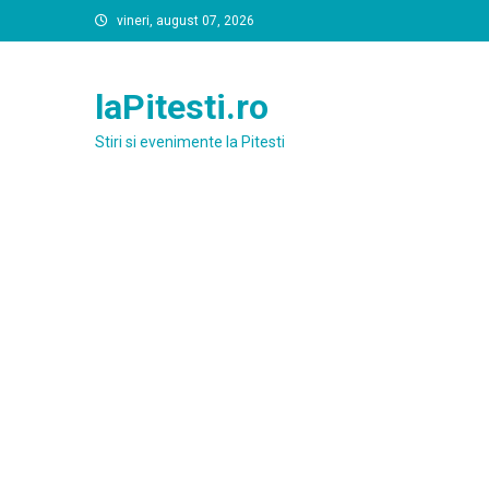
Skip
vineri, august 07, 2026
to
content
laPitesti.ro
Stiri si evenimente la Pitesti