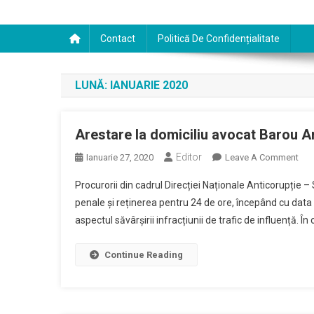
Contact
Politică De Confidențialitate
LUNĂ:
IANUARIE 2020
Arestare la domiciliu avocat Barou Ar
Editor
On
Ianuarie 27, 2020
Leave A Comment
Are
Procurorii din cadrul Direcției Naționale Anticorupție – 
La
penale și reținerea pentru 24 de ore, începând cu data 
Dom
aspectul săvârșirii infracțiunii de trafic de influență. Î
Avo
Bar
Arg
Continue Reading
–
Traf
De