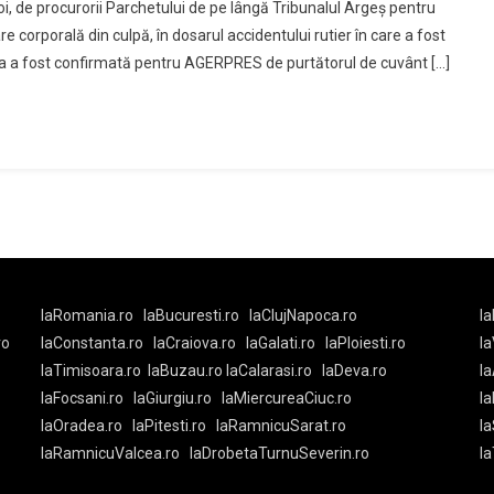
oi, de procurorii Parchetului de pe lângă Tribunalul Argeş pentru
iu,
al
e corporală din culpă, în dosarul accidentului rutier în care a fost
0
ia a fost confirmată pentru AGERPRES de purtătorul de cuvânt […]
are
u
ere
ă
rul
entului
r
laRomania.ro
laBucuresti.ro
laClujNapoca.ro
la
ro
laConstanta.ro
laCraiova.ro
laGalati.ro
laPloiesti.ro
l
laTimisoara.ro
laBuzau.ro
laCalarasi.ro
laDeva.ro
la
laFocsani.ro
laGiurgiu.ro
laMiercureaCiuc.ro
la
laOradea.ro
laPitesti.ro
laRamnicuSarat.ro
la
laRamnicuValcea.ro
laDrobetaTurnuSeverin.ro
l