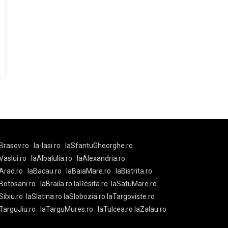
Brasov.ro
la-Iasi.ro
laSfantuGheorghe.ro
aVaslui.ro
laAlbaIulia.ro
laAlexandria.ro
Arad.ro
laBacau.ro
laBaiaMare.ro
laBistrita.ro
Botosani.ro
laBraila.ro
laResita.ro
laSatuMare.ro
Sibiu.ro
laSlatina.ro
laSlobozia.ro
laTargoviste.ro
aTarguJiu.ro
laTarguMures.ro
laTulcea.ro
laZalau.ro