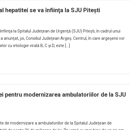
uență
 hepatitei se va înfiinţa la SJU Piteşti
înfiinţa la Spitalul Judeţean de Urgenţă (SJU) Piteşti, în cadrul unui
tru
 anunţat, joi, Consiliul Judeţean Argeş. Centrul, în care argeşenii vor
lor cu etiologie virală B, C şi D, este […]
gnostic
tament
atitei
inţa
lei pentru modernizarea ambulatoriilor de la SJU
U
şti
iecte
cte de modernizare a ambulatoriilor de la Spitalul Judeţean de