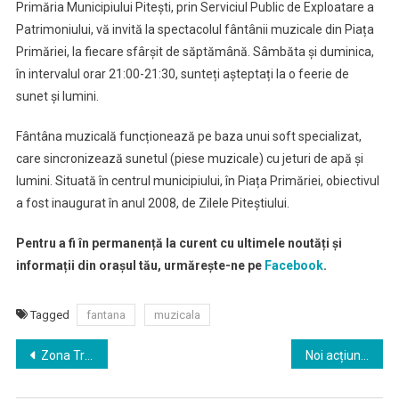
Primăria Municipiului Pitești, prin Serviciul Public de Exploatare a
Patrimoniului, vă invită la spectacolul fântânii muzicale din Piața
Primăriei, la fiecare sfârșit de săptămână. Sâmbăta și duminica,
în intervalul orar 21:00-21:30, sunteți așteptați la o feerie de
sunet și lumini.
Fântâna muzicală funcționează pe baza unui soft specializat,
care sincronizează sunetul (piese muzicale) cu jeturi de apă și
lumini. Situată în centrul municipiului, în Piața Primăriei, obiectivul
a fost inaugurat în anul 2008, de Zilele Piteștiului.
Pentru a fi în permanență la curent cu ultimele noutăți și
informații din orașul tău, urmărește-ne pe
Facebook
.
Tagged
fantana
muzicala
Navigare
Zona Transfăgărășanului – o destinație favorită pentru turismul activ
Noi acțiuni de stropire
în