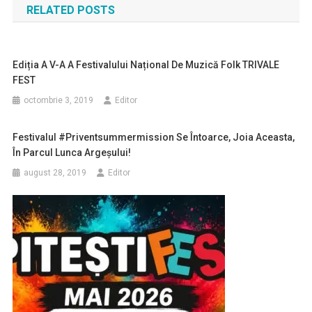
RELATED POSTS
articole
Ediția A V-A A Festivalului Național De Muzică Folk TRIVALE
FEST
octombrie 3, 2019
Editor
Festivalul #priventsummermission Se Întoarce, Joia Aceasta,
În Parcul Lunca Argeșului!
august 28, 2019
Editor