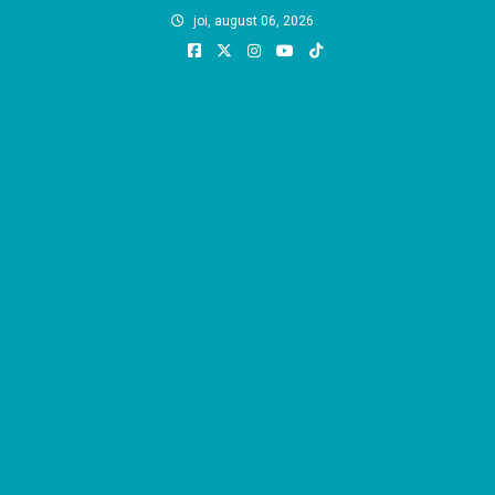
Skip
joi, august 06, 2026
to
content