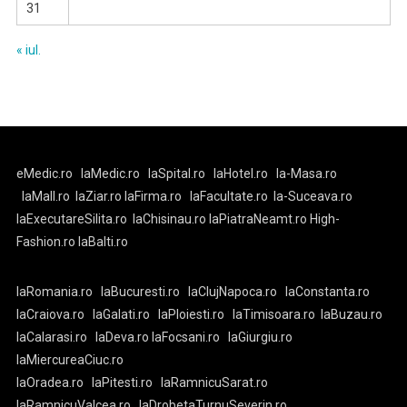
31
« iul.
eMedic.ro
laMedic.ro
laSpital.ro
laHotel.ro
la-Masa.ro
laMall.ro
laZiar.ro
laFirma.ro
laFacultate.ro
la-Suceava.ro
laExecutareSilita.ro
laChisinau.ro
laPiatraNeamt.ro
High-
Fashion.ro
laBalti.ro
laRomania.ro
laBucuresti.ro
laClujNapoca.ro
laConstanta.ro
laCraiova.ro
laGalati.ro
laPloiesti.ro
laTimisoara.ro
laBuzau.ro
laCalarasi.ro
laDeva.ro
laFocsani.ro
laGiurgiu.ro
laMiercureaCiuc.ro
laOradea.ro
laPitesti.ro
laRamnicuSarat.ro
laRamnicuValcea.ro
laDrobetaTurnuSeverin.ro