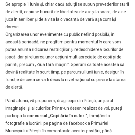
Se apropie 1 Iunie și, chiar dacă adulții se supun prevederilor stării
„Copilăria
de alertă, copiii se bucură de libertatea de a ieși la soare, de a se
În
juca în aer liber și de a visa la o vacanță de vară așa cum își
Culori”
doresc.
–
1
Organizarea unor evenimente cu public nefiind posibilă, în
Iunie
această perioadă, ne pregătim pentru momentul în care vom
2020
putea anunța ridicarea restricțiilor și redeschiderea locurilor de
joacă, dar și reluarea unor acțiuni mult apreciate de copii și de
părinți, precum „Ziua fără mașini”. Sperăm ca toate acestea să
devină realitate în scurt timp, pe parcursul lunii iunie, desigur, în
funcție de ceea ce va fi decis la nivel național cu privire la starea
de alertă.
Până atunci, vă propunem, dragi copii din Pitești, un joc al
imaginației și al culorilor. Printr-un desen realizat de voi, puteți
participa la
concursul „Copilăria în culori”
, trimițând o
fotografie a lucrării, pe pagina de facebook a Primăriei
Municipiului Pitești, în comentariile acestei postării, până