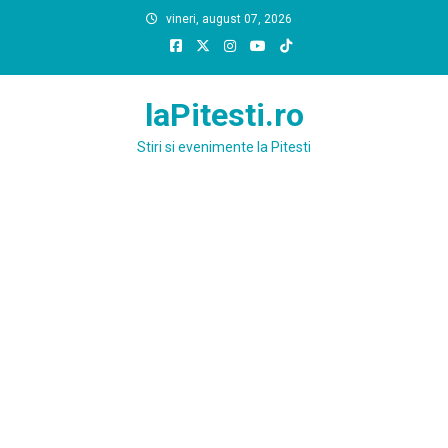
Skip
vineri, august 07, 2026
to
content
laPitesti.ro
Stiri si evenimente la Pitesti