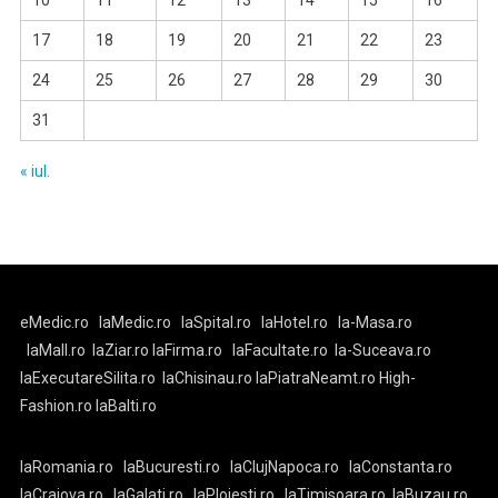
10
11
12
13
14
15
16
17
18
19
20
21
22
23
24
25
26
27
28
29
30
31
« iul.
eMedic.ro
laMedic.ro
laSpital.ro
laHotel.ro
la-Masa.ro
laMall.ro
laZiar.ro
laFirma.ro
laFacultate.ro
la-Suceava.ro
laExecutareSilita.ro
laChisinau.ro
laPiatraNeamt.ro
High-
Fashion.ro
laBalti.ro
laRomania.ro
laBucuresti.ro
laClujNapoca.ro
laConstanta.ro
laCraiova.ro
laGalati.ro
laPloiesti.ro
laTimisoara.ro
laBuzau.ro