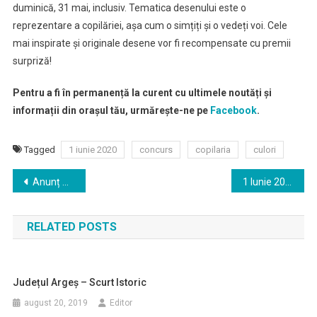
duminică, 31 mai, inclusiv. Tematica desenului este o
reprezentare a copilăriei, așa cum o simțiți și o vedeți voi. Cele
mai inspirate și originale desene vor fi recompensate cu premii
surpriză!
Pentru a fi în permanență la curent cu ultimele noutăți și
informații din orașul tău, urmărește-ne pe
Facebook
.
Tagged
1 iunie 2020
concurs
copilaria
culori
Navigare
Anunț Publitrans
1 Iunie 2020 – De ziua voastră…
în
RELATED POSTS
articole
Județul Argeș – Scurt Istoric
august 20, 2019
Editor