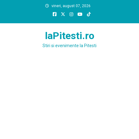
Skip
vineri, august 07, 2026
to
content
laPitesti.ro
Stiri si evenimente la Pitesti