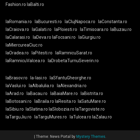
Fashion.ro
laBalti.ro
laRomania.ro
laBucuresti.ro
laClujNapoca.ro
laConstanta.ro
laCraiova.ro
laGalati.ro
laPloiesti.ro
laTimisoara.ro
laBuzau.ro
laCalarasi.ro
laDeva.ro
laFocsani.ro
laGiurgiu.ro
laMiercureaCiuc.ro
laOradea.ro
laPitesti.ro
laRamnicuSarat.ro
laRamnicuValcea.ro
laDrobetaTurnuSeverin.ro
laBrasov.ro
la-Iasi.ro
laSfantuGheorghe.ro
laVaslui.ro
laAlbaIulia.ro
laAlexandria.ro
laArad.ro
laBacau.ro
laBaiaMare.ro
laBistrita.ro
laBotosani.ro
laBraila.ro
laResita.ro
laSatuMare.ro
laSibiu.ro
laSlatina.ro
laSlobozia.ro
laTargoviste.ro
laTarguJiu.ro
laTarguMures.ro
laTulcea.ro
laZalau.ro
|
Theme: News Portal by
Mystery Themes
.