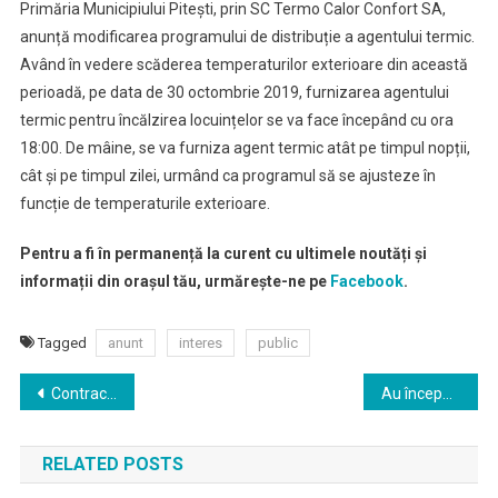
Primăria Municipiului Pitești, prin SC Termo Calor Confort SA,
Interes
anunță modificarea programului de distribuție a agentului termic.
Public
Având în vedere scăderea temperaturilor exterioare din această
perioadă, pe data de 30 octombrie 2019, furnizarea agentului
termic pentru încălzirea locuințelor se va face începând cu ora
18:00. De mâine, se va furniza agent termic atât pe timpul nopții,
cât și pe timpul zilei, urmând ca programul să se ajusteze în
funcție de temperaturile exterioare.
Pentru a fi în permanență la curent cu ultimele noutăți și
informații din orașul tău, urmărește-ne pe
Facebook
.
Tagged
anunt
interes
public
Navigare
Contract de investiții prin POR – Reabilitare Colegiul Tehnic „Armand Călinescu” Pitești
Au început înscrierile la Festivalul „Zavaidoc”!
în
RELATED POSTS
articole