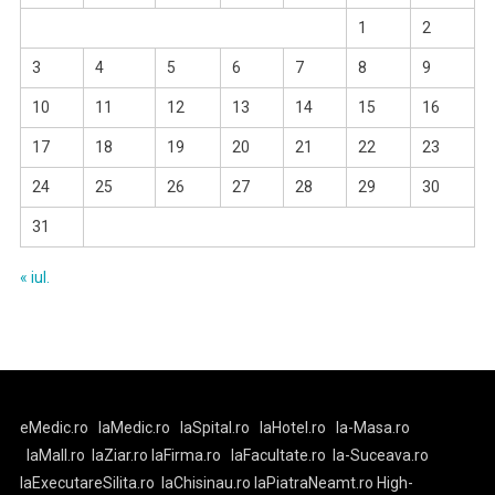
1
2
3
4
5
6
7
8
9
10
11
12
13
14
15
16
17
18
19
20
21
22
23
24
25
26
27
28
29
30
31
« iul.
eMedic.ro
laMedic.ro
laSpital.ro
laHotel.ro
la-Masa.ro
laMall.ro
laZiar.ro
laFirma.ro
laFacultate.ro
la-Suceava.ro
laExecutareSilita.ro
laChisinau.ro
laPiatraNeamt.ro
High-