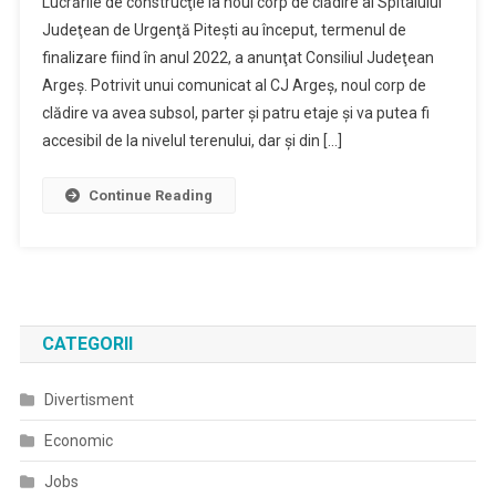
Lucrările de construcţie la noul corp de clădire al Spitalului
Început
Judeţean de Urgenţă Piteşti au început, termenul de
Lucrările
finalizare fiind în anul 2022, a anunţat Consiliul Judeţean
La
Argeş. Potrivit unui comunicat al CJ Argeş, noul corp de
Noul
Corp
clădire va avea subsol, parter şi patru etaje şi va putea fi
De
accesibil de la nivelul terenului, dar şi din […]
Clădire
Al
Continue Reading
SJU
Piteşti
CATEGORII
Divertisment
Economic
Jobs