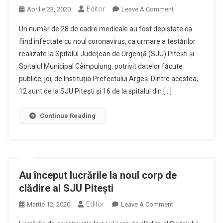
Editor
On
Aprilie 23, 2020
Leave A Comment
28
Un număr de 28 de cadre medicale au fost depistate ca
De
fiind infectate cu noul coronavirus, ca urmare a testărilor
Cadre
realizate la Spitalul Judeţean de Urgenţă (SJU) Piteşti şi
Medicale
Spitalul Municipal Câmpulung, potrivit datelor făcute
De
La
publice, joi, de Instituţia Prefectului Argeş. Dintre acestea,
Spitalul
12 sunt de la SJU Piteşti şi 16 de la spitalul din […]
Judeţean
Piteşti
Continue Reading
Şi
Cel
Din
Câmpulung,
Infectate
Au început lucrările la noul corp de
Cu
clădire al SJU Piteşti
Noul
Coronavirus
Editor
On
Martie 12, 2020
Leave A Comment
Au