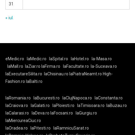
31
« iul.
eMedic.ro
laMedic.ro
laSpital.ro
laHotel.ro
la-Masa.ro
laMall.ro
laZiar.ro
laFirma.ro
laFacultate.ro
la-Suceava.ro
laExecutareSilita.ro
laChisinau.ro
laPiatraNeamt.ro
High-
Fashion.ro
laBalti.ro
laRomania.ro
laBucuresti.ro
laClujNapoca.ro
laConstanta.ro
laCraiova.ro
laGalati.ro
laPloiesti.ro
laTimisoara.ro
laBuzau.ro
laCalarasi.ro
laDeva.ro
laFocsani.ro
laGiurgiu.ro
laMiercureaCiuc.ro
laOradea.ro
laPitesti.ro
laRamnicuSarat.ro