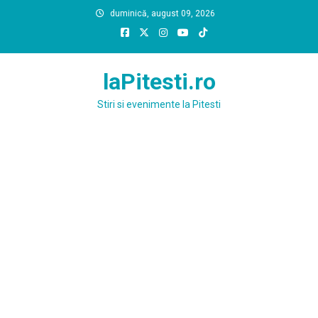
Skip
duminică, august 09, 2026
to
content
laPitesti.ro
Stiri si evenimente la Pitesti