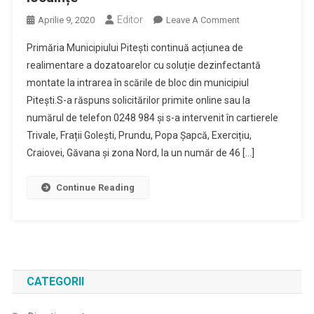
Editor
On
Aprilie 9, 2020
Leave A Comment
Continuă
Primăria Municipiului Pitești continuă acțiunea de
Montarea
realimentare a dozatoarelor cu soluție dezinfectantă
Dozatoarelor
montate la intrarea în scările de bloc din municipiul
Cu
Pitești.S-a răspuns solicitărilor primite online sau la
Dezinfectant
În
numărul de telefon 0248 984 și s-a intervenit în cartierele
Scările
Trivale, Frații Golești, Prundu, Popa Șapcă, Exercițiu,
Blocurilor
Craiovei, Găvana și zona Nord, la un număr de 46 […]
De
Locuințe
Continue Reading
CATEGORII