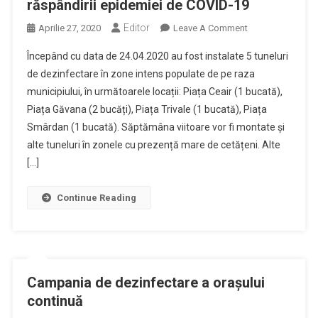
răspândirii epidemiei de COVID-19
Din
Municipiu
Editor
On
Aprilie 27, 2020
Leave A Comment
Primăria
Începând cu data de 24.04.2020 au fost instalate 5 tuneluri
Municipiului
de dezinfectare în zone intens populate de pe raza
Pitești
municipiului, în următoarele locații: Piața Ceair (1 bucată),
Continuă
Piața Găvana (2 bucăți), Piața Trivale (1 bucată), Piața
Acțiunile
De
Smârdan (1 bucată). Săptămâna viitoare vor fi montate și
Prevenire
alte tuneluri în zonele cu prezență mare de cetățeni. Alte
Și
[…]
Combatere
A
Continue Reading
Răspândirii
Epidemiei
De
COVID-
19
Campania de dezinfectare a orașului
continuă