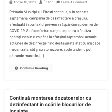
Editor
On
Aprilie 10, 2020
Leave A Comment
Campania
Primăria Municipiului Pitești continuă, și în această
De
săptămână, campania de dezinfectare a orașului,
Dezinfectare
efectuată în contextul prevenirii răspândirii epidemiei de
A
COVID-19. Se fac eforturi susținute pentru a finaliza
Orașului
Continuă
operațiunea în curs până la sfârșitul săptămânii actuale,
acțiunea de dezinfecție fiind desfășurată atât cu mijloace
mecanizate, cât și cu atomizoare, acolo unde nu pot
pătrunde mașinile, […]
Continue Reading
Continuă montarea dozatoarelor cu
dezinfectant în scările blocurilor de
locuințe