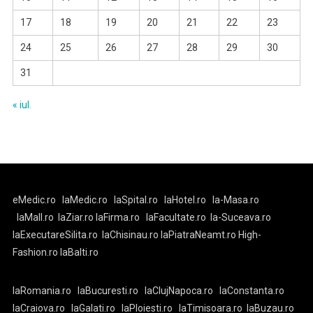
17
18
19
20
21
22
23
24
25
26
27
28
29
30
31
« iul.
eMedic.ro
laMedic.ro
laSpital.ro
laHotel.ro
la-Masa.ro
laMall.ro
laZiar.ro
laFirma.ro
laFacultate.ro
la-Suceava.ro
laExecutareSilita.ro
laChisinau.ro
laPiatraNeamt.ro
High-
Fashion.ro
laBalti.ro
laRomania.ro
laBucuresti.ro
laClujNapoca.ro
laConstanta.ro
laCraiova.ro
laGalati.ro
laPloiesti.ro
laTimisoara.ro
laBuzau.ro