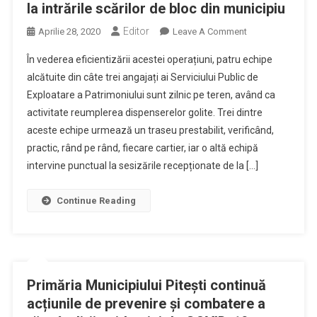
la intrările scărilor de bloc din municipiu
Editor
On
Aprilie 28, 2020
Leave A Comment
Primăria
În vederea eficientizării acestei operațiuni, patru echipe
Municipiului
alcătuite din câte trei angajați ai Serviciului Public de
Pitești
Exploatare a Patrimoniului sunt zilnic pe teren, având ca
Continuă
activitate reumplerea dispenserelor golite. Trei dintre
Acțiunea
De
aceste echipe urmează un traseu prestabilit, verificând,
Realimentare
practic, rând pe rând, fiecare cartier, iar o altă echipă
A
intervine punctual la sesizările recepționate de la […]
Dispozitivelor
Cu
Continue Reading
Dezinfectant
Montate
La
Intrările
Scărilor
Primăria Municipiului Pitești continuă
De
acțiunile de prevenire și combatere a
Bloc