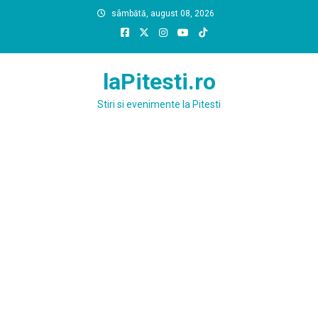
Skip
sâmbătă, august 08, 2026
to
content
laPitesti.ro
Stiri si evenimente la Pitesti