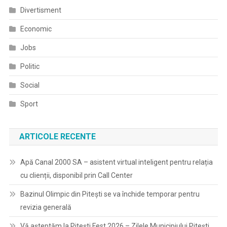
Divertisment
Economic
Jobs
Politic
Social
Sport
ARTICOLE RECENTE
Apă Canal 2000 SA – asistent virtual inteligent pentru relația
cu clienții, disponibil prin Call Center
Bazinul Olimpic din Pitești se va închide temporar pentru
revizia generală
Vă așteptăm la Pitești Fest 2026 – Zilele Municipiului Pitești