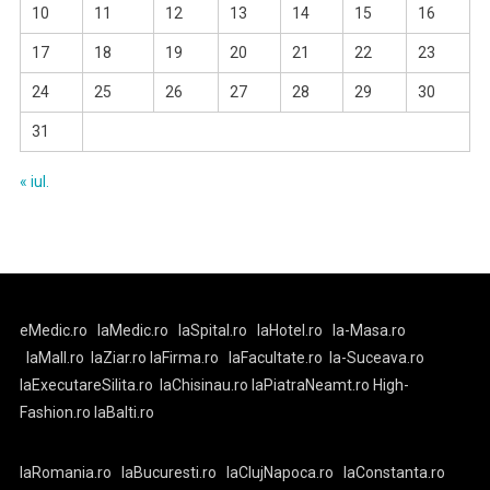
10
11
12
13
14
15
16
17
18
19
20
21
22
23
24
25
26
27
28
29
30
31
« iul.
eMedic.ro
laMedic.ro
laSpital.ro
laHotel.ro
la-Masa.ro
laMall.ro
laZiar.ro
laFirma.ro
laFacultate.ro
la-Suceava.ro
laExecutareSilita.ro
laChisinau.ro
laPiatraNeamt.ro
High-
Fashion.ro
laBalti.ro
laRomania.ro
laBucuresti.ro
laClujNapoca.ro
laConstanta.ro