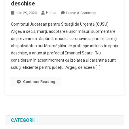
deschise
Editor
On
Iulie 29, 2020
Leave A Comment
Au
Comitetul Judeţean pentru Situaţii de Urgenţă (CJSU)
Fost
Argeş a decis, marţi, adoptarea unor măsuri suplimentare
Suplimentate
de prevenire a răspândirii noului coronavirus, printre care şi
Măsurile
obligativitatea purtării măştilor de protecţie inclusiv în spaţii
De
Prevenire
deschise, a anunţat prefectul Emanuel Soare. “Nu
A
considerăm în acest moment că izolarea şi carantina sunt
Răspândirii
soluţii eficiente pentru judeţul Argeş, de aceea […]
COVID-
19;
Continue Reading
Masca
Devine
Obligatorie
Inclusiv
În
Spaţii
CATEGORII
Deschise