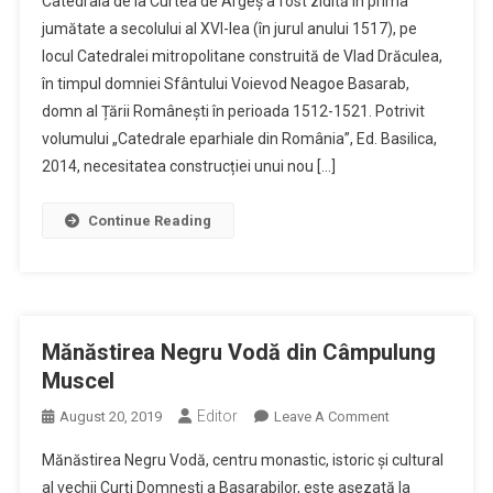
Catedrala de la Curtea de Argeș a fost zidită în prima
Curtea
jumătate a secolului al XVI-lea (în jurul anului 1517), pe
De
locul Catedralei mitropolitane construită de Vlad Drăculea,
Argeș
în timpul domniei Sfântului Voievod Neagoe Basarab,
–
Necropolă
domn al Țării Românești în perioada 1512-1521. Potrivit
Voievodală
volumului „Catedrale eparhiale din România”, Ed. Basilica,
Și
2014, necesitatea construcției unui nou […]
Regală
Continue Reading
Mănăstirea Negru Vodă din Câmpulung
Muscel
Editor
On
August 20, 2019
Leave A Comment
Mănăstirea
Mănăstirea Negru Vodă, centru monastic, istoric și cultural
Negru
al vechii Curți Domnești a Basarabilor, este așezată la
Vodă