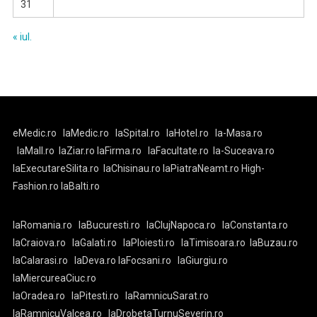
31
« iul.
eMedic.ro
laMedic.ro
laSpital.ro
laHotel.ro
la-Masa.ro
laMall.ro
laZiar.ro
laFirma.ro
laFacultate.ro
la-Suceava.ro
laExecutareSilita.ro
laChisinau.ro
laPiatraNeamt.ro
High-
Fashion.ro
laBalti.ro
laRomania.ro
laBucuresti.ro
laClujNapoca.ro
laConstanta.ro
laCraiova.ro
laGalati.ro
laPloiesti.ro
laTimisoara.ro
laBuzau.ro
laCalarasi.ro
laDeva.ro
laFocsani.ro
laGiurgiu.ro
laMiercureaCiuc.ro
laOradea.ro
laPitesti.ro
laRamnicuSarat.ro
laRamnicuValcea.ro
laDrobetaTurnuSeverin.ro