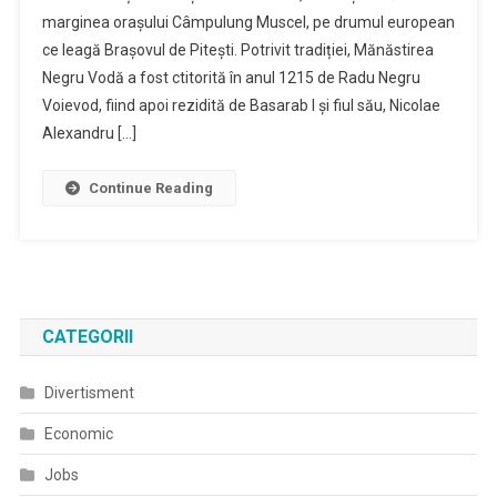
marginea orașului Câmpulung Muscel, pe drumul european
Din
ce leagă Brașovul de Pitești. Potrivit tradiției, Mănăstirea
Câmpulung
Muscel
Negru Vodă a fost ctitorită în anul 1215 de Radu Negru
Voievod, fiind apoi rezidită de Basarab I și fiul său, Nicolae
Alexandru […]
Continue Reading
CATEGORII
Divertisment
Economic
Jobs