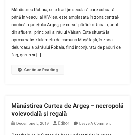
Mănăstirea
Mănăstirea Robaia, cu o tradiție seculară care coboară
Robaia
până în veacul al XIV-lea, este amplasată în zona central-
–
nordică a județului Argeș, pe cursul pârâului Robaia, unul
Străveche
din afluenții principali ai râului Vâlsan. Este situată la
Vatră
Monahală
aproximativ 7 kilometri de comuna Mușătești, în zona
deluroasă a pârâului Robaia, fiind înconjurată de păduri de
fag, gorun și […]
Continue Reading
Mănăstirea Curtea de Argeș – necropolă
voievodală și regală
Editor
On
Decembrie 5, 2019
Leave A Comment
Mănăstirea