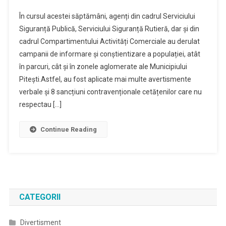
Campanii
În cursul acestei săptămâni, agenți din cadrul Serviciului
De
Siguranță Publică, Serviciului Siguranță Rutieră, dar și din
Informare
cadrul Compartimentului Activități Comerciale au derulat
Și
campanii de informare și conștientizare a populației, atât
Conștientizare
A
în parcuri, cât și în zonele aglomerate ale Municipiului
Populației
Pitești.Astfel, au fost aplicate mai multe avertismente
verbale și 8 sancțiuni contravenționale cetățenilor care nu
respectau […]
Continue Reading
CATEGORII
Divertisment