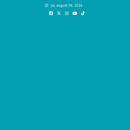
Skip
joi, august 06, 2026
to
content