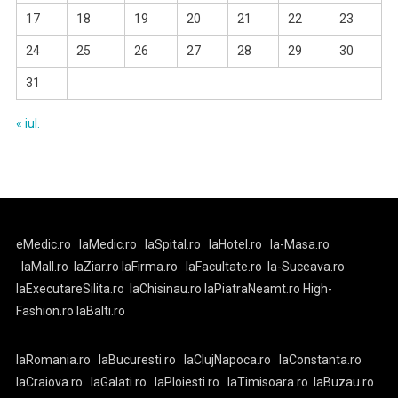
17
18
19
20
21
22
23
24
25
26
27
28
29
30
31
« iul.
eMedic.ro
laMedic.ro
laSpital.ro
laHotel.ro
la-Masa.ro
laMall.ro
laZiar.ro
laFirma.ro
laFacultate.ro
la-Suceava.ro
laExecutareSilita.ro
laChisinau.ro
laPiatraNeamt.ro
High-
Fashion.ro
laBalti.ro
laRomania.ro
laBucuresti.ro
laClujNapoca.ro
laConstanta.ro
laCraiova.ro
laGalati.ro
laPloiesti.ro
laTimisoara.ro
laBuzau.ro