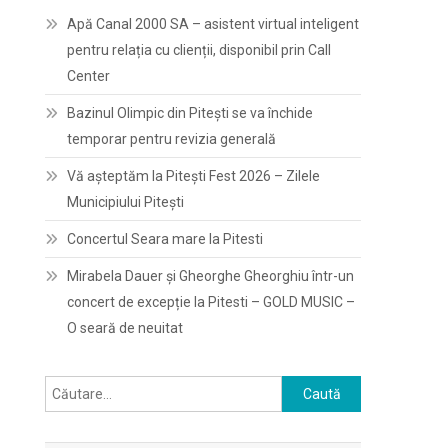
Apă Canal 2000 SA – asistent virtual inteligent
pentru relația cu clienții, disponibil prin Call
Center
Bazinul Olimpic din Pitești se va închide
temporar pentru revizia generală
Vă așteptăm la Pitești Fest 2026 – Zilele
Municipiului Pitești
Concertul Seara mare la Pitesti
Mirabela Dauer și Gheorghe Gheorghiu într-un
concert de excepție la Pitesti – GOLD MUSIC –
O seară de neuitat
Caută
după: