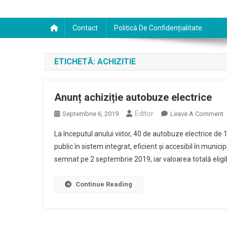
Contact
Politică De Confidențialitate
ETICHETĂ:
ACHIZITIE
Anunț achiziție autobuze electrice
Editor
O
Septembrie 6, 2019
Leave A Comment
A
La începutul anului viitor, 40 de autobuze electrice de 
A
public în sistem integrat, eficient şi accesibil în municip
A
semnat pe 2 septembrie 2019, iar valoarea totală eligibi
E
Continue Reading