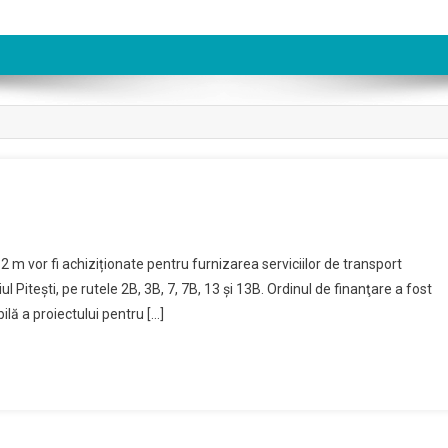
n
nunț
12 m vor fi achiziționate pentru furnizarea serviciilor de transport
chiziție
iul Piteşti, pe rutele 2B, 3B, 7, 7B, 13 şi 13B. Ordinul de finanţare a fost
utobuze
lă a proiectului pentru […]
lectrice