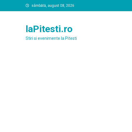
Skip
sâmbătă, august 08, 2026
to
content
laPitesti.ro
Stiri si evenimente la Pitesti