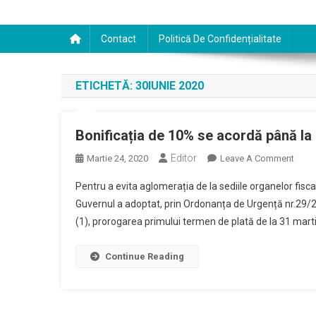
Contact
Politică De Confidențialitate
ETICHETĂ:
30IUNIE 2020
Bonificația de 10% se acordă până la 
Editor
On
Martie 24, 2020
Leave A Comment
Bonif
Pentru a evita aglomerația de la sediile organelor fisca
De
Guvernul a adoptat, prin Ordonanța de Urgență nr.29/202
10%
(1), prorogarea primului termen de plată de la 31 martie
Se
Acor
Până
Continue Reading
La
30
Iunie