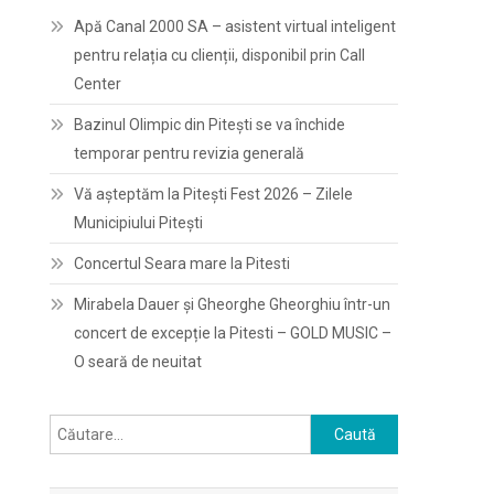
Apă Canal 2000 SA – asistent virtual inteligent
pentru relația cu clienții, disponibil prin Call
Center
Bazinul Olimpic din Pitești se va închide
temporar pentru revizia generală
Vă așteptăm la Pitești Fest 2026 – Zilele
Municipiului Pitești
Concertul Seara mare la Pitesti
Mirabela Dauer și Gheorghe Gheorghiu într-un
concert de excepție la Pitesti – GOLD MUSIC –
O seară de neuitat
Caută
după: