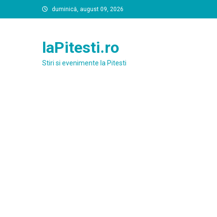
Skip
duminică, august 09, 2026
to
content
laPitesti.ro
Stiri si evenimente la Pitesti