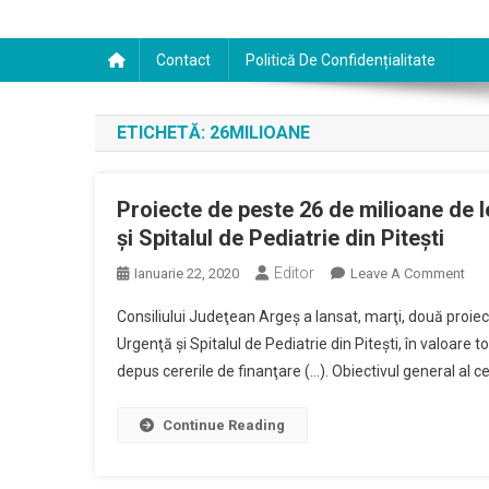
Contact
Politică De Confidențialitate
ETICHETĂ:
26MILIOANE
Proiecte de peste 26 de milioane de 
şi Spitalul de Pediatrie din Piteşti
Editor
On
Ianuarie 22, 2020
Leave A Comment
Pro
Consiliului Judeţean Argeş a lansat, marţi, două proie
De
Urgenţă şi Spitalul de Pediatrie din Piteşti, în valoare
Pes
depus cererile de finanţare (…). Obiectivul general al c
26
De
Mil
Continue Reading
De
Lei