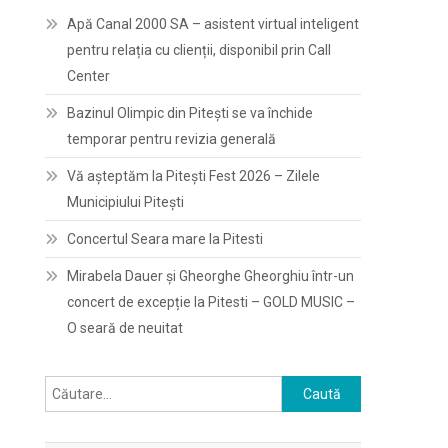
Apă Canal 2000 SA – asistent virtual inteligent
pentru relația cu clienții, disponibil prin Call
Center
Bazinul Olimpic din Pitești se va închide
temporar pentru revizia generală
Vă așteptăm la Pitești Fest 2026 – Zilele
Municipiului Pitești
Concertul Seara mare la Pitesti
Mirabela Dauer și Gheorghe Gheorghiu într-un
concert de excepție la Pitesti – GOLD MUSIC –
O seară de neuitat
Caută
după: