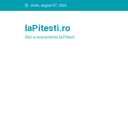
Skip
vineri, august 07, 2026
to
content
laPitesti.ro
Stiri si evenimente la Pitesti