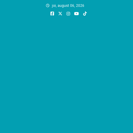
Skip
joi, august 06, 2026
to
content