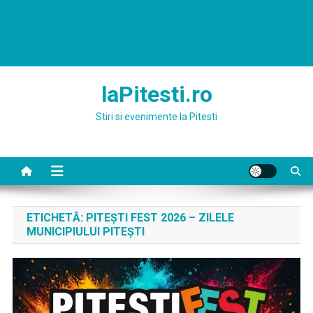
laPitesti.ro
Stiri si evenimente la Pitesti
ETICHETĂ:
PITEȘTI FEST 2026 – ZILELE
MUNICIPIULUI PITEȘTI