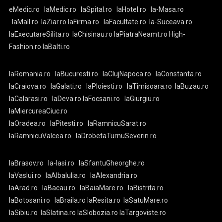
eMedic.ro
laMedic.ro
laSpital.ro
laHotel.ro
la-Masa.ro
laMall.ro
laZiar.ro
laFirma.ro
laFacultate.ro
la-Suceava.ro
laExecutareSilita.ro
laChisinau.ro
laPiatraNeamt.ro
High-
Fashion.ro
laBalti.ro
laRomania.ro
laBucuresti.ro
laClujNapoca.ro
laConstanta.ro
laCraiova.ro
laGalati.ro
laPloiesti.ro
laTimisoara.ro
laBuzau.ro
laCalarasi.ro
laDeva.ro
laFocsani.ro
laGiurgiu.ro
laMiercureaCiuc.ro
laOradea.ro
laPitesti.ro
laRamnicuSarat.ro
laRamnicuValcea.ro
laDrobetaTurnuSeverin.ro
laBrasov.ro
la-Iasi.ro
laSfantuGheorghe.ro
laVaslui.ro
laAlbaIulia.ro
laAlexandria.ro
laArad.ro
laBacau.ro
laBaiaMare.ro
laBistrita.ro
laBotosani.ro
laBraila.ro
laResita.ro
laSatuMare.ro
laSibiu.ro
laSlatina.ro
laSlobozia.ro
laTargoviste.ro