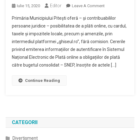
Editor
On
Iulie 15, 2020
Leave A Comment
ANUNȚ
Primăria Municipiului Pitești oferă – și contribuabililor
Privind
persoane juridice – posibilitatea de a plăti online, cu cardul,
Emiterea
taxele și impozitele locale, precum și amenzile, prin
Credențialelor
intermediul platformei „ghiseul.ro”, fără comision. Cererile
De
Acces
privind emiterea informațiilor de autentificare în Sistemul
Pentru
Național Electronic de Plată online a obligațiilor de plată
Www.ghiseul.ro
către bugetul consolidat – SNEP, însoțite de actele […]
În
Cazul
Continue Reading
PERSOANELOR
JURIDICE
CATEGORII
Divertisment