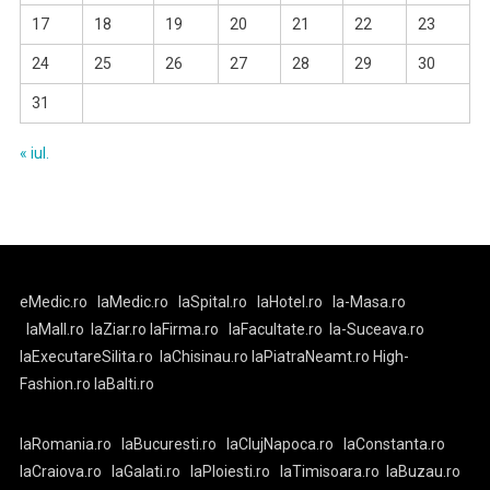
17
18
19
20
21
22
23
24
25
26
27
28
29
30
31
« iul.
eMedic.ro
laMedic.ro
laSpital.ro
laHotel.ro
la-Masa.ro
laMall.ro
laZiar.ro
laFirma.ro
laFacultate.ro
la-Suceava.ro
laExecutareSilita.ro
laChisinau.ro
laPiatraNeamt.ro
High-
Fashion.ro
laBalti.ro
laRomania.ro
laBucuresti.ro
laClujNapoca.ro
laConstanta.ro
laCraiova.ro
laGalati.ro
laPloiesti.ro
laTimisoara.ro
laBuzau.ro