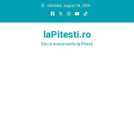
Skip
sâmbătă, august 08, 2026
to
content
laPitesti.ro
Stiri si evenimente la Pitesti