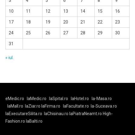
3
4
5
6
7
8
9
10
11
12
13
14
15
16
17
18
19
20
21
22
23
24
25
26
27
28
29
30
31
« iul.
eMedic.ro
laMedic.ro
laSpital.ro
laHotel.ro
la-Masa.ro
laMall.ro
laZiar.ro
laFirma.ro
laFacultate.ro
la-Suceava.ro
laExecutareSilita.ro
laChisinau.ro
laPiatraNeamt.ro
High-
Fashion.ro
laBalti.ro