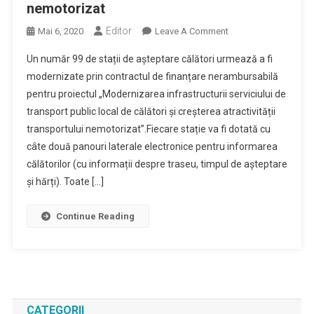
nemotorizat
Editor
On
Mai 6, 2020
Leave A Comment
Modernizarea
Un număr 99 de stații de așteptare călători urmează a fi
Infrastructurii
modernizate prin contractul de finanțare nerambursabilă
Serviciului
pentru proiectul „Modernizarea infrastructurii serviciului de
De
transport public local de călători și creșterea atractivității
Transport
Public
transportului nemotorizat”.Fiecare stație va fi dotată cu
Local
câte două panouri laterale electronice pentru informarea
De
călătorilor (cu informații despre traseu, timpul de așteptare
Călători
și hărți). Toate […]
Și
Creșterea
Continue Reading
Atractivității
Transportului
Nemotorizat
CATEGORII