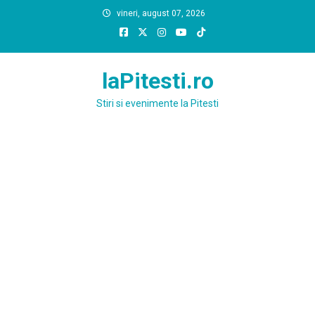
Skip
vineri, august 07, 2026
to
content
laPitesti.ro
Stiri si evenimente la Pitesti