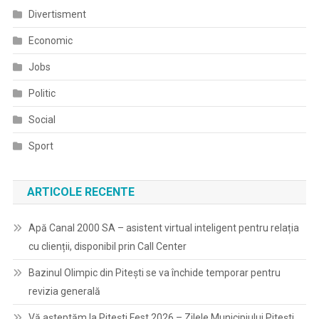
24
Divertisment
De
Primari
Economic
De
Jobs
Comune
(rezultate
Politic
Provizorii)
Social
Sport
ARTICOLE RECENTE
Apă Canal 2000 SA – asistent virtual inteligent pentru relația
cu clienții, disponibil prin Call Center
Bazinul Olimpic din Pitești se va închide temporar pentru
revizia generală
Vă așteptăm la Pitești Fest 2026 – Zilele Municipiului Pitești