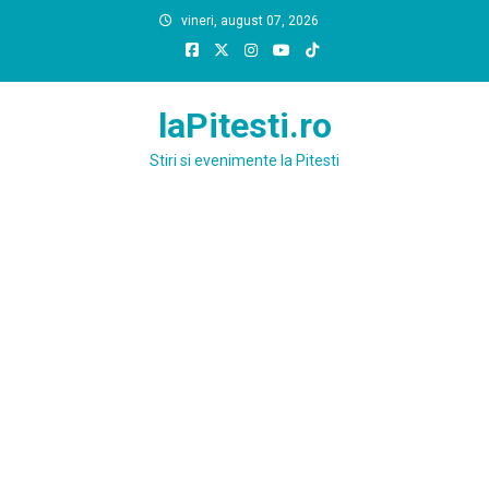
Skip
vineri, august 07, 2026
to
content
laPitesti.ro
Stiri si evenimente la Pitesti