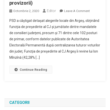
provizorii)
Editor
On
Octombrie 2, 2020
Leave A Comment
PSD
PSD a câştigat detaşat alegerile locale din Argeş, obţinând
A
funcţia de preşedinte al CJ şi jumătate dintre mandatele
Câştigat
de consilieri judeţeni, precum şi 71 dintre cele 102 posturi
CJ
de primar, conform datelor publicate de Autoritatea
Şi
71
Electorală Permanentă după centralizarea tuturor voturilor
De
din judeţ. Funcţia de preşedinte al CJ Argeş îi revine lui Ion
Primării,
Mînzînă (42,28% […]
Inclusiv
În
Continue Reading
6
Din
Cele
7
Oraşe;
PNL
CATEGORII
Are