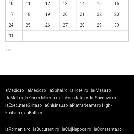
10
11
12
13
14
15
16
17
18
19
20
21
22
23
24
25
26
27
28
29
30
31
« iul.
eMedic.ro
laMedic.ro
laSpital.ro
laHotel.ro
la-Masa.ro
laMall.ro
laZiar.ro
laFirma.ro
laFacultate.ro
la-Suceava.ro
laExecutareSilita.ro
laChisinau.ro
laPiatraNeamt.ro
High-
Fashion.ro
laBalti.ro
laRomania.ro
laBucuresti.ro
laClujNapoca.ro
laConstanta.ro